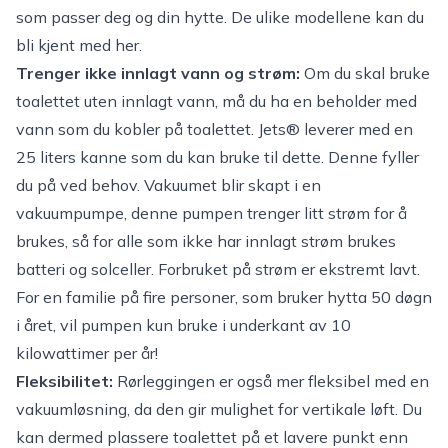
som passer deg og din hytte. De ulike modellene
kan du
bli kjent med her
.
Trenger ikke innlagt vann og strøm:
Om du skal bruke
toalettet uten innlagt vann, må du ha en beholder med
vann som du kobler på toalettet. Jets® leverer med en
25 liters kanne som du kan bruke til dette. Denne fyller
du på ved behov. Vakuumet blir skapt i en
vakuumpumpe, denne pumpen trenger litt strøm for å
brukes, så for alle som ikke har innlagt strøm brukes
batteri og solceller. Forbruket på strøm er ekstremt lavt.
For en familie på fire personer, som bruker hytta 50 døgn
i året, vil pumpen kun bruke i underkant av 10
kilowattimer per år!
Fleksibilitet:
Rørleggingen er også mer fleksibel med en
vakuumløsning, da den gir mulighet for vertikale løft. Du
kan dermed plassere toalettet på et lavere punkt enn