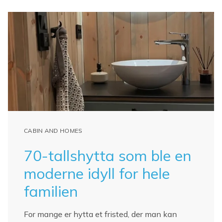
CABIN AND HOMES
70-tallshytta som ble en
moderne idyll for hele
familien
For mange er hytta et fristed, der man kan