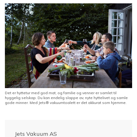
Det er hyttetur med god mat, og familie og venner er samlet til
hyggelig selskap. Du kan endelig slappe av, nyte hyttelivet og samle
gode minner. Med Jets® vakuumtoalett er det akkurat som hjemme.
Jets Vakuum AS