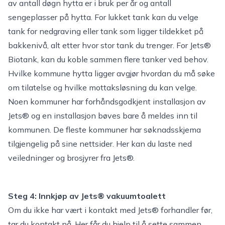
av antall døgn hytta er i bruk per år og antall
sengeplasser på hytta. For lukket tank kan du velge
tank for nedgraving eller tank som ligger tildekket på
bakkenivå, alt etter hvor stor tank du trenger. For Jets®
Biotank, kan du koble sammen flere tanker ved behov.
Hvilke kommune hytta ligger avgjør hvordan du må søke
om tilatelse og hvilke mottaksløsning du kan velge.
Noen kommuner har forhåndsgodkjent installasjon av
Jets® og en installasjon bøves bare å meldes inn til
kommunen. De fleste kommuner har søknadsskjema
tilgjengelig på sine nettsider.
Her kan du laste ned
veiledninger og brosjyrer fra Jets®
.
Steg 4: Innkjøp av Jet
s® va
kuumtoalett
Om du ikke har vært i kontakt med
Jets® forhandler
før,
tar du kontakt nå. Her får du hjelp til å sette sammen