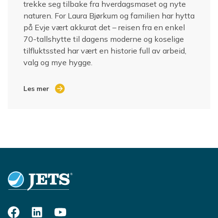
trekke seg tilbake fra hverdagsmaset og nyte
naturen. For Laura Bjørkum og familien har hytta
på Evje vært akkurat det – reisen fra en enkel
70-tallshytte til dagens moderne og koselige
tilfluktssted har vært en historie full av arbeid,
valg og mye hygge.
Les mer
Footer
Facebook
LinkedIn
YouTube