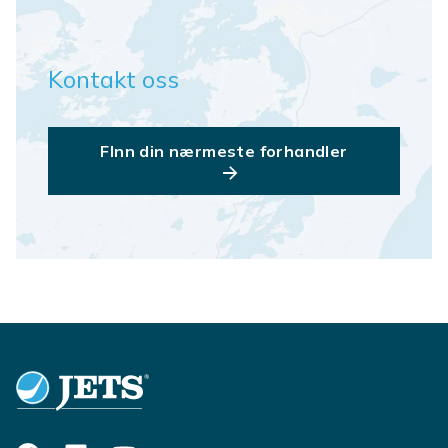
Kontakt oss
FInn din nærmeste forhandler
Footer