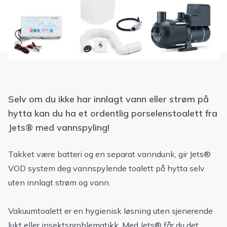
Selv om du ikke har innlagt vann eller strøm på
hytta kan du ha et ordentlig porselenstoalett fra
Jets® med vannspyling!
Takket være batteri og en separat vanndunk, gir Jets®
VOD system deg vannspylende toalett på hytta selv
uten innlagt strøm og vann.
Vakuumtoalett er en hygienisk løsning uten sjenerende
lukt eller insektsproblematikk. Med Jets® får du det