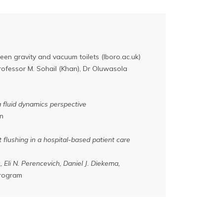
en gravity and vacuum toilets (lboro.ac.uk)
rofessor M. Sohail (Khan), Dr Oluwasola
a fluid dynamics perspective
en
 flushing in a hospital-based patient care
Eli N. Perencevich, Daniel J. Diekema,
rogram