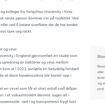
 og kolleger fra Yangzhou University i Kina,
l at neste person kommer inn på toalettet. Ved
eller ved å berøre overflater der de har landet,
rus spre seg raskt.
r og virus
versity i England gjennomført en studie som
Bio
 spredning av bakterier og virus mellom
Bioae
 kom ut I 2022, avslørte en betydelig forskjell
elle
e at disse bioaerosolene blir kastet opp i
leve
og vi
t en virvel som får et stort antall små dråper
jord
ten. I et vakuumtoalett derimot, suges alt i
ioaerosoler, ned I og transporteres trygt bort.