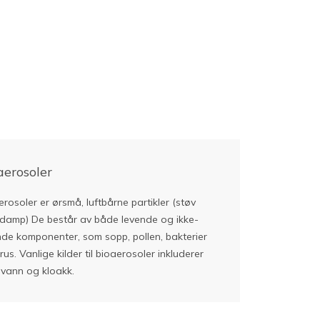
aerosoler
rosoler er ørsmå, luftbårne partikler (støv
r damp) De består av både levende og ikke-
nde komponenter, som sopp, pollen, bakterier
rus. Vanlige kilder til bioaerosoler inkluderer
, vann og kloakk.