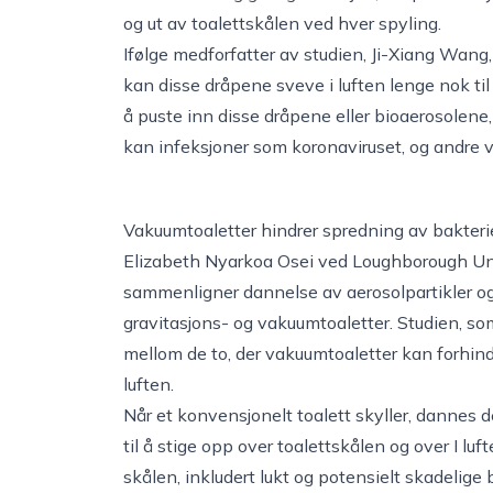
og ut av toalettskålen ved hver spyling.
Ifølge medforfatter av studien, Ji-Xiang Wang,
kan disse dråpene sveve i luften lenge nok ti
å puste inn disse dråpene eller bioaerosolene, 
kan infeksjoner som koronaviruset, og andre vi
Vakuumtoaletter hindrer spredning av bakterie
Elizabeth Nyarkoa Osei ved Loughborough Uni
sammenligner dannelse av aerosolpartikler og
gravitasjons- og vakuumtoaletter. Studien, som
mellom de to, der vakuumtoaletter kan forhindr
luften.
Når et konvensjonelt toalett skyller, dannes de
til å stige opp over toalettskålen og over I luf
skålen, inkludert lukt og potensielt skadelige b