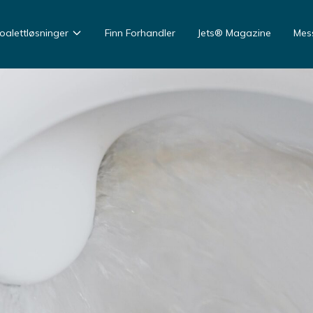
oalettløsninger
Finn Forhandler
Jets® Magazine
Mess