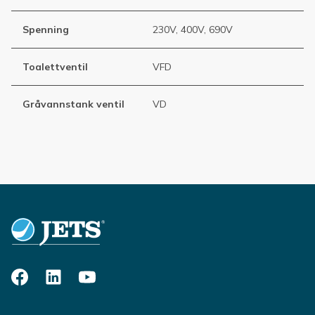
Spenning
230V, 400V, 690V
Toalettventil
VFD
Gråvannstank ventil
VD
Footer
Facebook
LinkedIn
YouTube